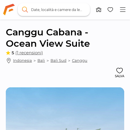
Date, località e camere da letto
Canggu Cabana - 
Ocean View Suite
5
(1 recensioni)
Indonesia
 ＞ 
Bali
 ＞ 
Bali Sud
 ＞ 
Canggu
SALVA