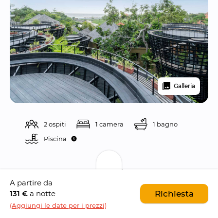
Galleria
2 ospiti
1 camera
1 bagno
Piscina 
Descrizione
A partire da
131 €
a notte
Richiesta
Canggu Cabana
 è un moderno resort con un 
(Aggiungi le date per i prezzi)
sorprendente design architettonico
, situato 