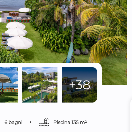
+38
6 bagni
Piscina 
135 m²