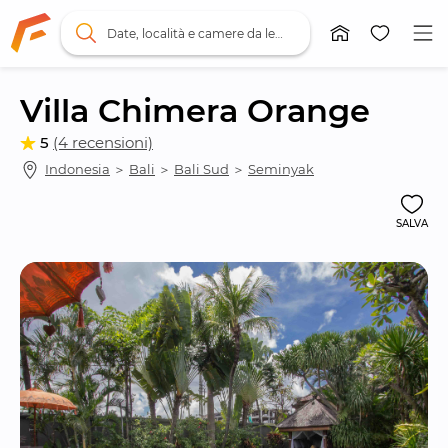
Date, località e camere da letto
Villa Chimera Orange
5
(4 recensioni)
Indonesia
 ＞ 
Bali
 ＞ 
Bali Sud
 ＞ 
Seminyak
SALVA