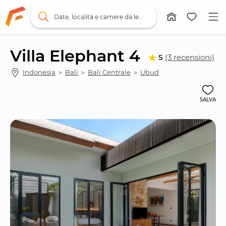
Date, località e camere da letto
Villa Elephant 4
5
(3 recensioni)
Indonesia
 ＞ 
Bali
 ＞ 
Bali Centrale
 ＞ 
Ubud
SALVA