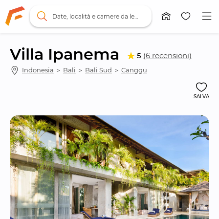
Date, località e camere da letto
Villa Ipanema
5
(6 recensioni)
Indonesia
 ＞ 
Bali
 ＞ 
Bali Sud
 ＞ 
Canggu
SALVA