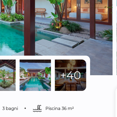
+40
3 bagni
Piscina 
36 m²