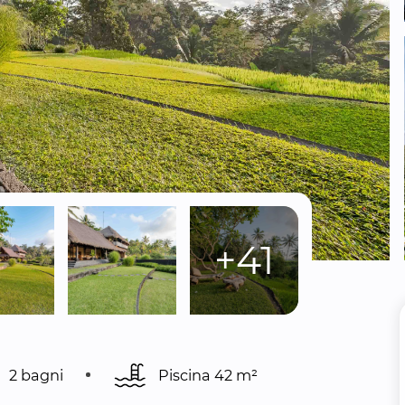
+41
2 bagni
Piscina 
42 m²