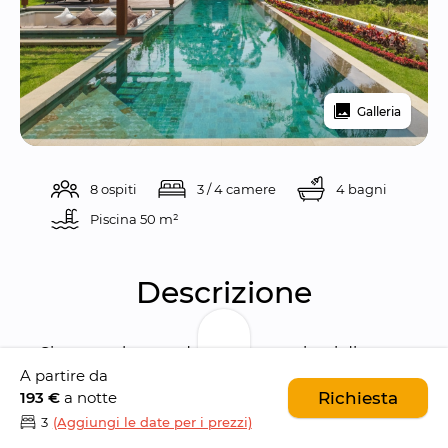
Galleria
8 ospiti
3 / 4 camere
4 bagni
Piscina 
50 m²
Descrizione
Situata nel cuore delle lussureggianti distese 
A partire da
di Ubud, 
Villa Suka Sawah
 è un’esclusiva villa 
193 €
a notte
Richiesta
con quattro camere da letto che fonde 
3
(Aggiungi le date per i prezzi)
armoniosamente lusso moderno e tranquillità 