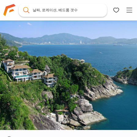
날짜, 로케이션, 베드룸 갯수
지도