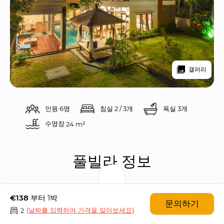
갤러리
인원 6명
침실 2 / 3개
욕실 3개
수영장 
24 m²
풀빌라 정보
풀빌라 클럽 코너 레지던스는 모던한 디자인이 돋보
€138
부터 1박
문의하기
이는 3개의 침실들과 욕실들을 갖춘 풀빌라입니다.
(날짜를 입력하여 가격을 알아보세요)
2