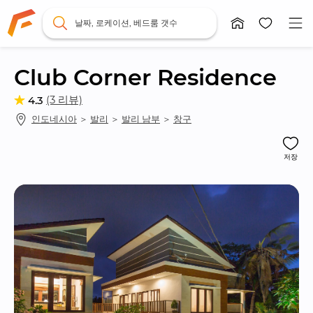
날짜, 로케이션, 베드룸 갯수
Club Corner Residence
(3 리뷰)
4.3
인도네시아
 ＞ 
발리
 ＞ 
발리 남부
 ＞ 
창구
저장