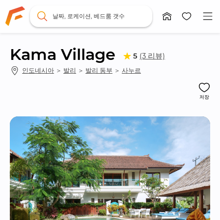
날짜, 로케이션, 베드룸 갯수
Kama Village
(3 리뷰)
5
인도네시아
 ＞ 
발리
 ＞ 
발리 동부
 ＞ 
사누르
저장