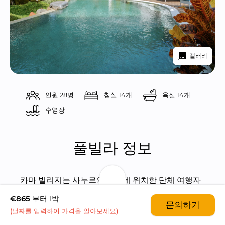
갤러리
인원 28명
침실 14개
욕실 14개
수영장 
풀빌라 정보
카마 빌리지는 사누르의 북쪽에 위치한 단체 여행자
들을 위한 리조트 스타일의 아름다운 풀빌라입니다. 
€865
부터 1박
문의하기
14개의 객실들이 있으며, 총 28명의 인원을 수용할 
(날짜를 입력하여 가격을 알아보세요)
수 있습니다.