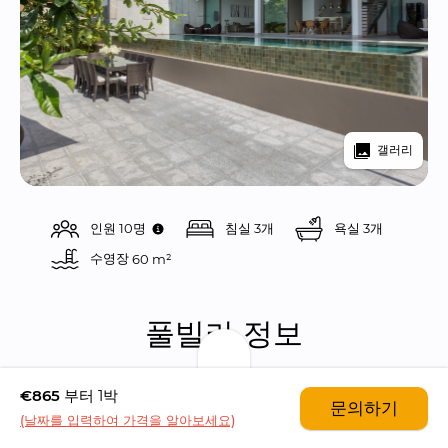
갤러리
인원 10명
침실 3개
욕실 3개
수영장 
60 m²
풀빌라 정보
€865
부터 1박
풀빌라 파티오 두플렉스는 푸켓의 나이 톤 비치에 위
문의하기
(날짜를 입력하여 가격을 알아보세요)
치한 4 베드룸 풀빌라입니다. 고급 풀빌라 컴플렉스
인 말라이와나 이스테이트 안에 자리잡고 있는 이 풀