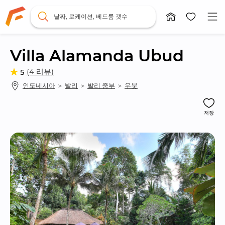
날짜, 로케이션, 베드룸 갯수
Villa Alamanda Ubud
(4 리뷰)
5
인도네시아
 ＞ 
발리
 ＞ 
발리 중부
 ＞ 
우붓
저장