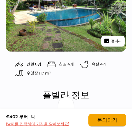
갤러리
인원 8명
침실 4개
욕실 4개
수영장 
117 m²
풀빌라 정보
풀빌라 아라만다는 우붓에 위치한 럭셔리 가족형 풀
€402
부터 1박
문의하기
빌라입니다.
(날짜를 입력하여 가격을 알아보세요)