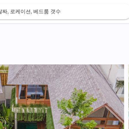
날짜, 로케이션, 베드룸 갯수