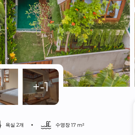
+-1
욕실 2개
수영장 
17 m²