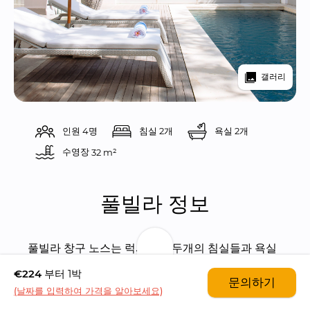
갤러리
인원 4명
침실 2개
욕실 2개
수영장 
32 m²
풀빌라 정보
풀빌라 창구 노스는 럭셔리한 두개의 침실들과 욕실
들을 갖춘 풀빌라입니다.
€224
부터 1박
문의하기
(날짜를 입력하여 가격을 알아보세요)
창구 지역은 최근 가장 핫하게 떠오르는 발리의 서퍼