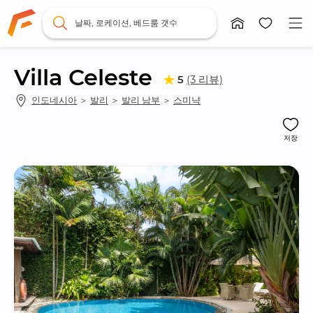
날짜, 로케이션, 베드룸 갯수
Villa Celeste
(3 리뷰)
5
인도네시아
 ＞ 
발리
 ＞ 
발리 남부
 ＞ 
스미냑
저장