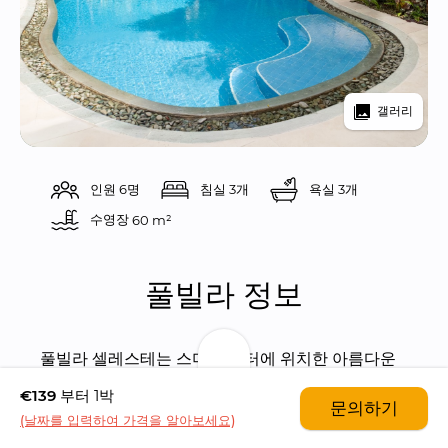
갤러리
인원 6명
침실 3개
욕실 3개
수영장 
60 m²
풀빌라 정보
풀빌라 셀레스테는 스미냑 센터에 위치한 아름다운 
3 베드룸 풀빌라입니다.
€139
부터 1박
문의하기
(날짜를 입력하여 가격을 알아보세요)
가까운 거리에 스미냑의 유명 레스토랑들과 숍들이 