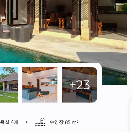
+23
욕실 4개
수영장 
85 m²