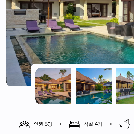
인원 8명
침실 4개