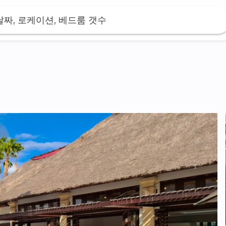
날짜, 로케이션, 베드룸 갯수