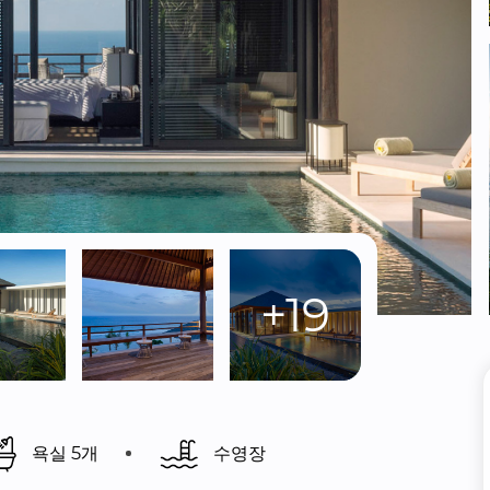
+19
욕실 5개
수영장 