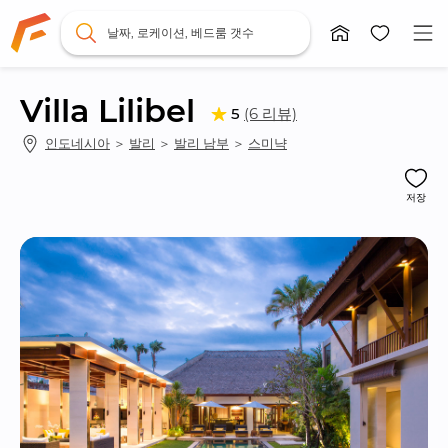
날짜, 로케이션, 베드룸 갯수
Villa Lilibel
(6 리뷰)
5
인도네시아
 ＞ 
발리
 ＞ 
발리 남부
 ＞ 
스미냑
저장