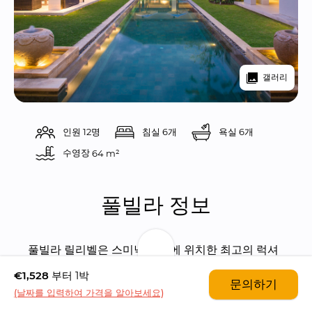
갤러리
인원 12명
침실 6개
욕실 6개
수영장 
64 m²
풀빌라 정보
풀빌라 릴리벨은 스미냑 센터에 위치한 최고의 럭셔
리 풀빌라입니다. 아주 짧은 도보로 아름다운 스미냑 
€1,528
부터 1박
문의하기
해변까지 갈 수 있으며, 스미냑의 유명 레스토랑들과 
(날짜를 입력하여 가격을 알아보세요)
카페들, 부띠끄 숍, 비치 클럽등이 아주 가까운 거리