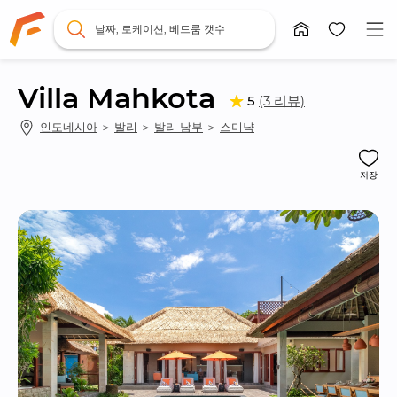
날짜, 로케이션, 베드룸 갯수
Villa Mahkota
(3 리뷰)
5
인도네시아
 ＞ 
발리
 ＞ 
발리 남부
 ＞ 
스미냑
저장