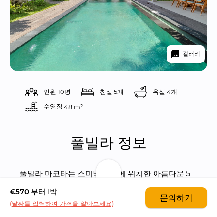
갤러리
인원 10명
침실 5개
욕실 4개
수영장 
48 m²
풀빌라 정보
풀빌라 마코타는 스미냑 센터에 위치한 아름다운 5 
베드룸 풀빌라입니다.
€570
부터 1박
문의하기
(날짜를 입력하여 가격을 알아보세요)
풀빌라에서 아주 가까운 거리에 스미냑의 유명 슈퍼