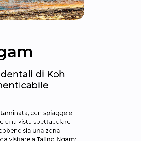
Ngam
dentali di Koh 
enticabile 
taminata, con spiagge e 
e una vista spettacolare 
Sebbene sia una zona 
 da visitare a Taling Ngam: 